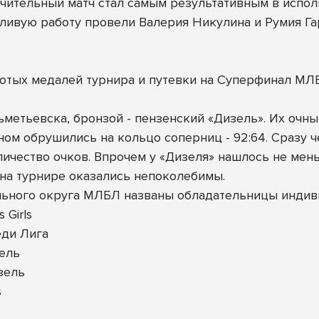
чительный матч стал самым результативным в исполн
тливую работу провели Валерия Никулина и Румия Гар
лотых медалей турнира и путевки на Суперфинал МЛ
Альметьевска, бронзой - пензенский «Дизель». Их оч
ном обрушились на кольцо соперниц - 92:64. Сразу ч
чество очков. Впрочем у «Дизеля» нашлось не меньше
 на турнире оказались непоколебимы.
ьного округа МЛБЛ названы обладательницы индив
 Girls
еди Лига
зель
зель
s