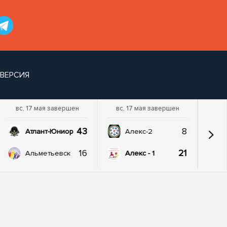
 ВЕРСИЯ
вс, 17 мая завершен
вс, 17 мая завершен
43
8
Атлант-Юниор
Алекс-2
16
21
Альметьевск
Алекс - 1