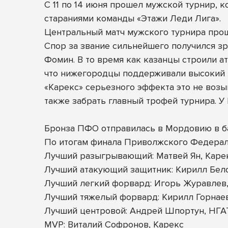
С 11 по 14 июня прошел мужской турнир, к
стараниями команды «Этажи Леди Лига».
Центральный матч мужского турнира прош
Спор за звание сильнейшего получился з
Фомин. В то время как казанцы строили ат
что нижегородцы поддерживали высокий 
«Карекс» серьезного эффекта это не возым
также забрать главный трофей турнира. У
Бронза ПФО отправилась в Мордовию в баг
По итогам финала Приволжского Федерал
Лучший разыгрывающий: Матвей Ян, Каре
Лучший атакующий защитник: Кирилл Бел
Лучший легкий форвард: Игорь Журавлев
Лучший тяжелый форвард: Кирилл Горнаев
Лучший центровой: Андрей Шпортун, НГ
MVP: Виталий Софронов, Карекс