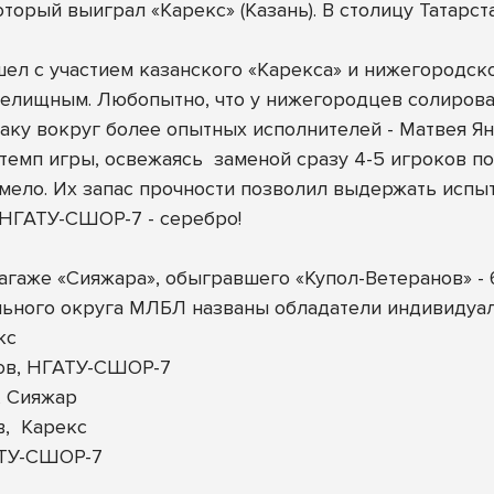
оторый выиграл «Карекс» (Казань). В столицу Татарс
ел с участием казанского «Карекса» и нижегородс
релищным. Любопытно, что у нижегородцев солиров
аку вокруг более опытных исполнителей - Матвея Ян
темп игры, освежаясь
заменой сразу 4-5 игроков по
ело. Их запас прочности позволил выдержать испытан
 НГАТУ-СШОР-7 - серебро!
аже «Сияжара», обыгравшего «Купол-Ветеранов» - 6
ьного округа МЛБЛ названы обладатели индивидуа
кс
ов, НГАТУ-СШОР-7
, Сияжар
,
Карекс
АТУ-СШОР-7