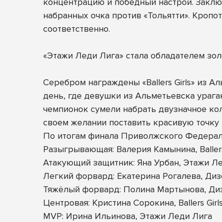
концентрацию и победный настрой. Заклю
набранных очка против «Тольятти». Кропо
соответственно.
«Этажи Леди Лига» стала обладателем зо
Серебром награждены «Ballers Girls» из 
день, где девушки из Альметьевска урага
чемпионок сумели набрать двузначное коли
своем желании поставить красивую точку
По итогам финала Приволжского Федерал
Разыгрывающая: Валерия Камынина, Ballers
Атакующий защитник: Яна Урбан, Этажи Л
Легкий форвард: Екатерина Рогалева, Ди
Тяжёлый форвард: Полина Мартынова, Ди
Центровая: Кристина Сорокина, Ballers Girl
MVP: Ирина Ильинова, Этажи Леди Лига