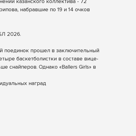
ении казанского коллектива - 72
ипова, набравшие по 19 и 14 очков
БЛ 2026.
ный поединок прошел в заключительный
етыре баскетболистки в составе вице-
 снайперов. Однако «Ballers Girls» в
идуальных наград