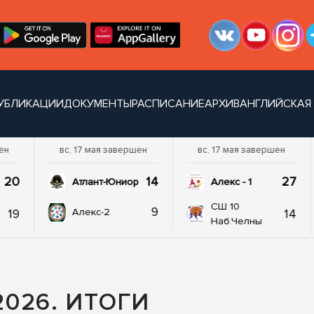
УБЛИКАЦИИ
ДОКУМЕНТЫ
РАСПИСАНИЕ
АРХИВ
АНГЛИЙСКАЯ
ен
вс, 17 мая завершен
вс, 17 мая завершен
20
14
27
Атлант-Юниор
Алекс - 1
СШ 10
9
19
14
Алекс-2
Наб.Челны
026. ИТОГИ